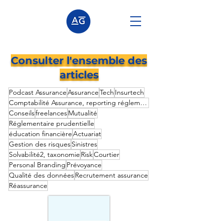
Consulter l'ensemble des
articles
Podcast Assurance
Assurance
Tech
Insurtech
Comptabilité Assurance, reporting réglementaire prudentielle,
Conseils
freelances
Mutualité
Réglementaire prudentielle
éducation financière
Actuariat
Gestion des risques
Sinistres
Solvabilité2, taxonomie
Risk
Courtier
Personal Branding
Prévoyance
Qualité des données
Recrutement assurance
Réassurance