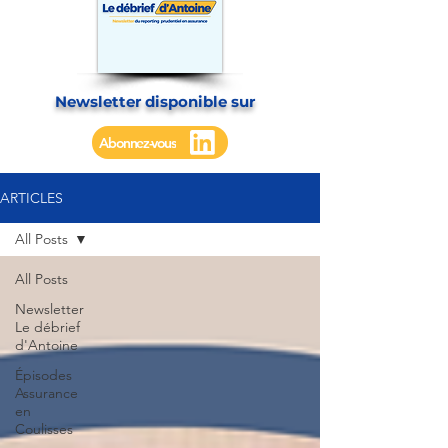
Newsletter disponible sur
Abonnez-vous
ARTICLES
All Posts
All Posts
Newsletter
Le débrief
d'Antoine
Épisodes
Assurance
en
Coulisses