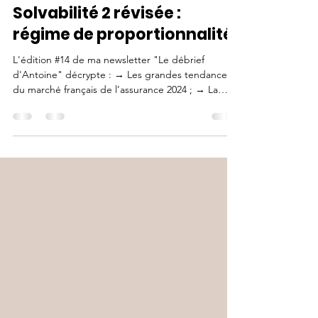
Les chiffres de l'assurance
en 2024 – Directive
Solvabilité 2 révisée :
régime de proportionnalité
L'édition #14 de ma newsletter "Le débrief
d'Antoine" décrypte : → Les grandes tendances
du marché français de l’assurance 2024 ; → La
révision phare de Solvabilité II avec l’arrivée du
régime de proportionnalité. Objectif : adapter les
exigences prudentielles à la taille, au profil de
risque et à la complexité de chaque organisme.