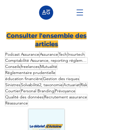
Consulter l'ensemble des
articles
Podcast Assurance
Assurance
Tech
Insurtech
Comptabilité Assurance, reporting réglementaire prudentielle,
Conseils
freelances
Mutualité
Réglementaire prudentielle
éducation financière
Gestion des risques
Sinistres
Solvabilité2, taxonomie
Actuariat
Risk
Courtier
Personal Branding
Prévoyance
Qualité des données
Recrutement assurance
Réassurance