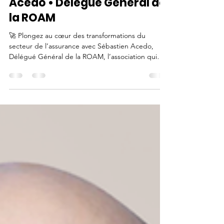
4 nov. 2025
3 min de lecture
Épisode #16 d'Assurance en
coulisses • Sébastien
Acedo • Délégué Général de
la ROAM
🚀 Plongez au cœur des transformations du
secteur de l’assurance avec Sébastien Acedo,
Délégué Général de la ROAM, l’association qui
fédère plus de 80 assureurs mutualistes engagés
dans les grandes évolutions réglementaires,
technologiques et environnementales.