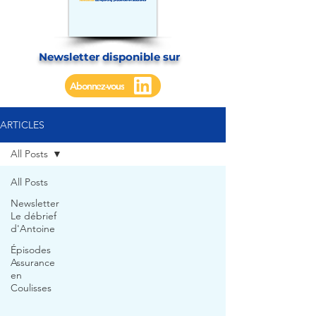
Newsletter disponible sur
Abonnez-vous
ARTICLES
All Posts
All Posts
Newsletter
Le débrief
d'Antoine
Épisodes
Assurance
en
Coulisses