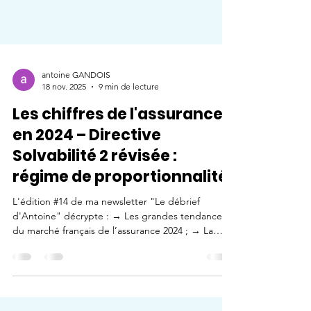
antoine GANDOIS
18 nov. 2025
9 min de lecture
Les chiffres de l'assurance
en 2024 – Directive
Solvabilité 2 révisée :
régime de proportionnalité
L'édition #14 de ma newsletter "Le débrief
d'Antoine" décrypte : → Les grandes tendances
du marché français de l’assurance 2024 ; → La
révision phare de Solvabilité II avec l’arrivée du
régime de proportionnalité. Objectif : adapter les
exigences prudentielles à la taille, au profil de