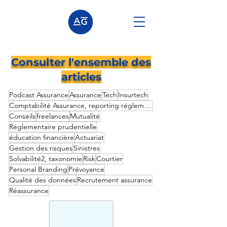
Consulter l'ensemble des
articles
Podcast Assurance
Assurance
Tech
Insurtech
Comptabilité Assurance, reporting réglementaire prudentielle,
Conseils
freelances
Mutualité
Réglementaire prudentielle
éducation financière
Actuariat
Gestion des risques
Sinistres
Solvabilité2, taxonomie
Risk
Courtier
Personal Branding
Prévoyance
Qualité des données
Recrutement assurance
Réassurance