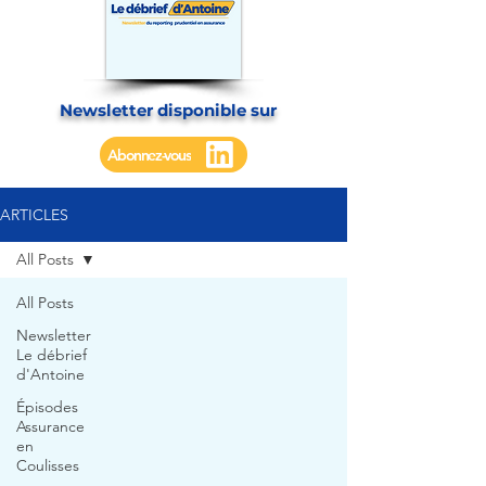
Newsletter disponible sur
Abonnez-vous
ARTICLES
All Posts
All Posts
Newsletter
Le débrief
d'Antoine
Épisodes
Assurance
en
Coulisses