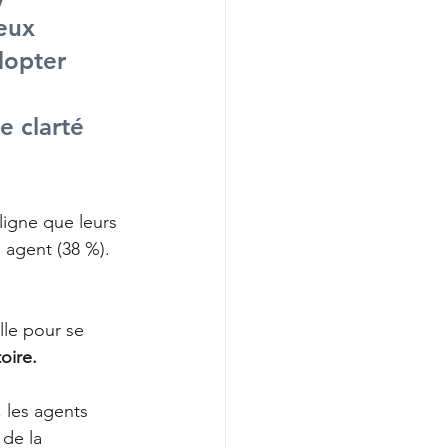
eux 
dopter 
 
 clarté 
ligne que leurs 
 agent (38 %).
le pour se 
oire.
 les agents 
de la 