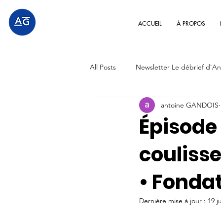
ACCUEIL
À PROPOS
All Posts
Newsletter Le débrief d'An
antoine GANDOIS
Épisode
coulisse
• Fonda
Dernière mise à jour :
19 j