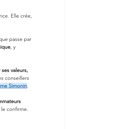
ce. Elle crée, 
rque passe par 
gique
, y 
 ses valeurs, 
s conseillers 
ume Simonin
.
mmateurs 
 le confirme.
 