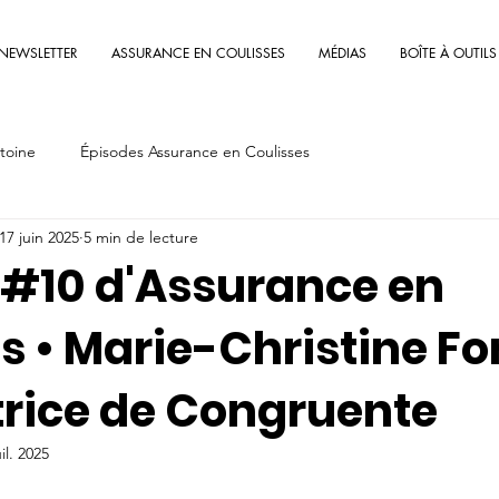
NEWSLETTER
ASSURANCE EN COULISSES
MÉDIAS
BOÎTE À OUTILS
toine
Épisodes Assurance en Coulisses
17 juin 2025
5 min de lecture
 #10 d'Assurance en
s • Marie-Christine F
trice de Congruente
uil. 2025