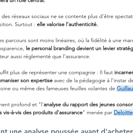
era un rôle central.
 des réseaux sociaux ne se contente plus d’être spectatri
tion. Surtout : 
elle valorise l’authenticité.
 parcours sont moins linéaires, où la fidélité à une ma
ansparence, 
le personal branding devient un levier straté
eur aussi réglementé que l’assurance.
suffit plus de représenter une compagnie : Il faut 
incarner
umaniser son expertise 
avec de la pédagogie à l'instar de
moine ou même des fameuses feuilles volantes de 
Guilla
ent profond et "l'
analyse du rapport des jeunes conso
s vis-à-vis des produits d'assurance
" menée par 
Deloitte
ont une analyse poussée avant d'acheter,