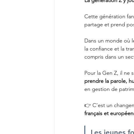
La génération Z y jou
Cette génération fan
partage et prend posi
Dans un monde où les
la confiance et la tr
compris dans un sect
Pour la Gen Z, il ne 
prendre la parole, h
en gestion de patri
👉 C’est un changem
français et européen
Les jeunes f