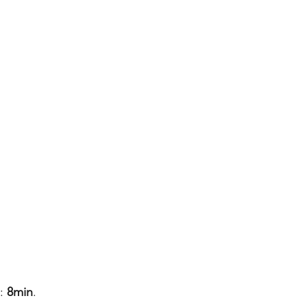
: 
8min
.