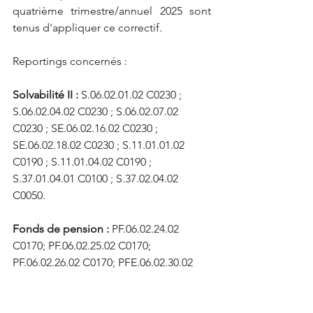
quatrième trimestre/annuel 2025 sont 
tenus d'appliquer ce correctif.
Reportings concernés :
Solvabilité II : 
S.06.02.01.02 C0230 ; 
S.06.02.04.02 C0230 ; S.06.02.07.02 
C0230 ; SE.06.02.16.02 C0230 ; 
SE.06.02.18.02 C0230 ; S.11.01.01.02 
C0190 ; S.11.01.04.02 C0190 ; 
S.37.01.04.01 C0100 ; S.37.02.04.02 
C0050.
Fonds de pension : 
PF.06.02.24.02 
C0170; PF.06.02.25.02 C0170; 
PF.06.02.26.02 C0170; PFE.06.02.30.02 
C0170; PFE.06.02.31.02 C0170.
➡️
Infos sur le site de l'EIOPA