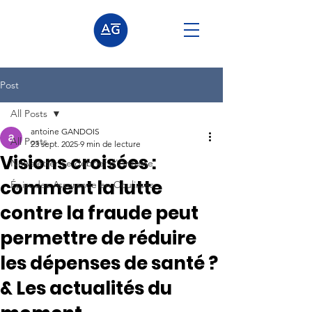
Post
All Posts
antoine GANDOIS
All Posts
23 sept. 2025
9 min de lecture
Visions croisées :
Newsletter Le débrief d'Antoine
comment la lutte
Épisodes Assurance en Coulisses
contre la fraude peut
permettre de réduire
les dépenses de santé ?
& Les actualités du