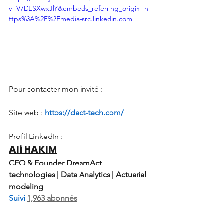
v=V7DESXwxJlY&embeds_referring_origin=h
ttps%3A%2F%2Fmedia-src.linkedin.com
Pour contacter mon invité :
Site web :
https://dact-tech.com/
Profil LinkedIn :
Ali HAKIM
CEO & Founder DreamAct 
technologies | Data Analytics | Actuarial 
modeling 
Suivi 
1,963 abonnés