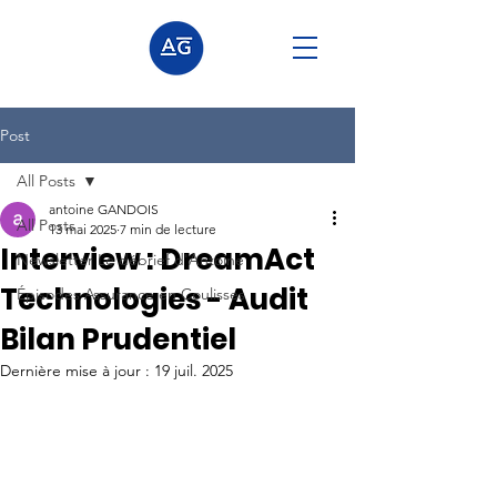
Post
All Posts
antoine GANDOIS
All Posts
13 mai 2025
7 min de lecture
Interview : DreamAct
Newsletter Le débrief d'Antoine
Technologies - Audit
Épisodes Assurance en Coulisses
Bilan Prudentiel
Dernière mise à jour :
19 juil. 2025