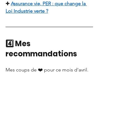
✚
Assurance vie, PER : que change la 
Loi Industrie verte ?
4️⃣ Mes 
recommandations
Mes coups de ❤️ pour ce mois d'avril.
#Podcast
 : 
Je ne sais pas vous, mais je 
consomme de plus en plus de 
podcast. J'ai découvert le podcast 
"
Les coulisses de CEO
" d'
Arnaud 
Naudan
et l'épisode avec le Président, 
CEO du Groupe April,
Eric Maumy
. Un 
épisode très intéressant où il revient 
sur 