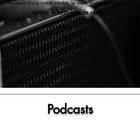
recevoir dans votre média, je vous invite à envoyer un
mail via le
formulaire de contact
.
Podcasts