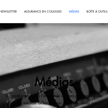
NEWSLETTER
ASSURANCE EN COULISSES
MÉDIAS
BOÎTE À OUTILS
Médias
Ici, sont répertoriés l’ensemble de mes passages dans
divers médias. Si vous aussi, vous souhaitez me