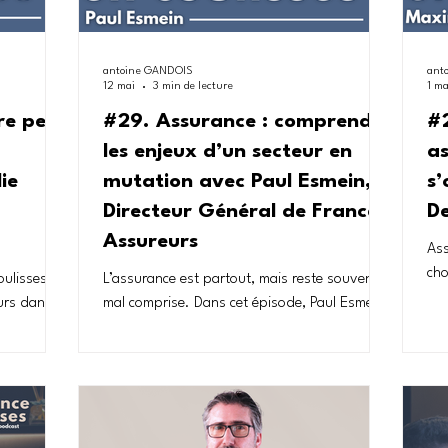
antoine GANDOIS
ant
12 mai
3 min de lecture
1 ma
re peut
#29. Assurance : comprendre
#2
les enjeux d’un secteur en
as
lie
mutation avec Paul Esmein,
s
Directeur Général de France
De
Assureurs
Ass
cho
ulisses,
L’assurance est partout, mais reste souvent
cen
ours dans
mal comprise. Dans cet épisode, Paul Esmein,
Fra
directeur général de France Assureurs,
Des
nce au
explique le rôle réel de la fédération et les
pat
on, elle
grands défis auxquels le secteur fait face
deu
e moment où
aujourd’hui, entre changement climatique,
mal
oncrète.
évolution des risques et transformation
et 
 la charge
technologique. À travers son parcours et son