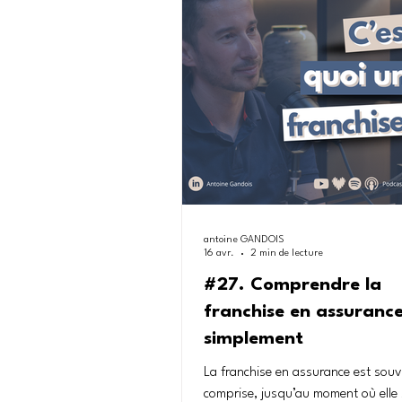
émotionnelle, la technique, les délais
formation des équipes et l’approc
Sinistrium, un escape game conçu 
réinventer
antoine GANDOIS
16 avr.
2 min de lecture
#27. Comprendre la
franchise en assuranc
simplement
La franchise en assurance est sou
comprise, jusqu’au moment où elle 