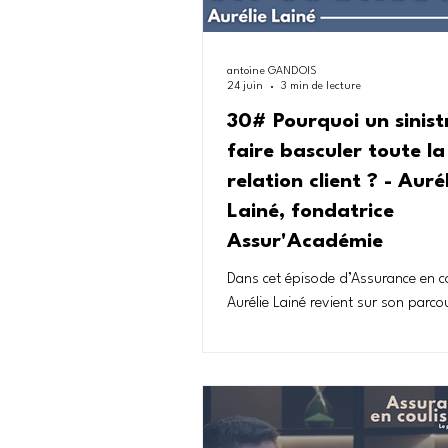
antoine GANDOIS
24 juin
3 min de lecture
30# Pourquoi un sinist
faire basculer toute la
relation client ? - Auré
Lainé, fondatrice
Assur'Académie
Dans cet épisode d’Assurance en co
Aurélie Lainé revient sur son parc
l’assurance et décrypte le métier de
gestionnaire de sinistres. De l’age
syndic, du management à la formati
explique pourquoi le sinistre est l
la promesse assurantielle devient c
L’échange aborde la relation client,