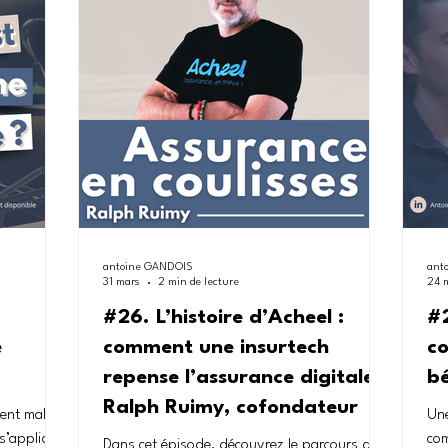
vou
, l’IA, la
expérience, il partage une vision nuancée de
sit
he
l’assurabilité, loin des idées reçues.
ave
pour
antoine GANDOIS
ant
31 mars
2 min de lecture
24 
#26. L’histoire d’Acheel :
#2
e
comment une insurtech
co
repense l’assurance digitale –
bé
Ralph Ruimy, cofondateur
vent mal
Une
s’applique
com
Dans cet épisode, découvrez le parcours de