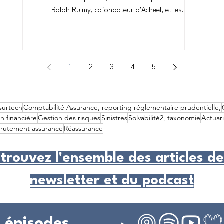
urquoi
ass
Ralph Ruimy, cofondateur d’Acheel, et les
ais alors
bén
coulisses de la création d’une insurtech
onctionne
ell
française pensée pour transformer
acts sur
ava
l’assurance. À travers son expérience, il
t épisode,
épi
revient sur les étapes clés du lancement d’une
1
2
3
4
5
ranchise,
acc
compagnie d’assurance : de l’idée initiale à
at et les
lum
l’obtention de l’agrément, en passant par la
sit
levée de fonds et la structuration d’une
dre vos
surtech
Comptabilité Assurance, reporting réglementaire prudentielle,
équipe. L’épisode met en lumière les choix
n financière
Gestion des risques
Sinistres
Solvabilité2, taxonomie
Actuari
stratégiques qui ont permis à Acheel de se
rutement assurance
Réassurance
développer
trouvez l'ensemble des articles de
newsletter et du podcast
s épisodes