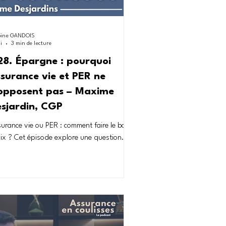
oine GANDOIS
i
3 min de lecture
8. Épargne : pourquoi
surance vie et PER ne
’opposent pas – Maxime
sjardin, CGP
urance vie ou PER : comment faire le bon
ix ? Cet épisode explore une question
trale pour de nombreux épargnants en
nce. À travers l’échange avec Maxime
jardins, conseiller en gestion de
rimoine, vous découvrirez pourquoi ces
x produits sont souvent mal compris et
 utilisés. À travers des exemples concrets
une approche pédagogique, cet échange