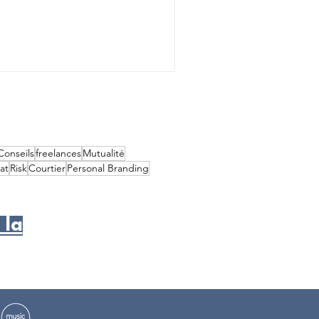
urance vie. Souvent négligée, la clause
éficiaire est pourtant au cœur du contrat :
e détermine qui recevra les fonds, avec un
ntage dans la succession. Dans cet
sode, Antoine propose une lecture claire et
essible de ce mécanisme, en mettant en
ière les erreurs fréquentes, les oublis et les
uations concrètes qui peuvent en découler.
Conseils
freelances
Mutualité
at
Risk
Courtier
Personal Branding
 la