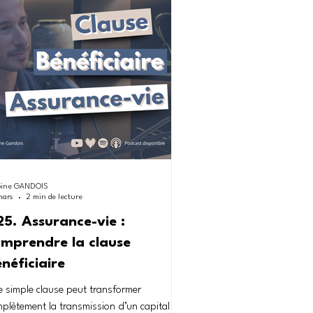
s aide à prendre du recul sur votre propre
uation et à mieux aligner votre épargne
c vos objectifs
oine GANDOIS
mars
2 min de lecture
5. Assurance-vie :
mprendre la clause
néficiaire
 simple clause peut transformer
plètement la transmission d’un capital en