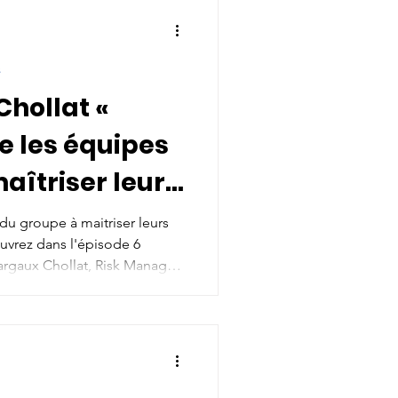
s
ollat ​​«
 les équipes
aîtriser leur
isques
u groupe à maitriser leurs
uvrez dans l'épisode 6
» - Risk
rgaux Chollat, Risk Manager.
rité la vision de son métier
n tout en démontrant les
ger dans l'écosystème de