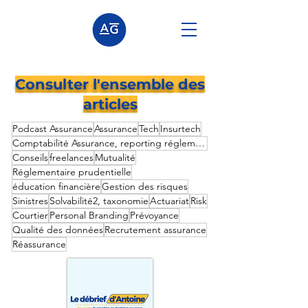
Consulter l'ensemble des
articles
Podcast Assurance
Assurance
Tech
Insurtech
Comptabilité Assurance, reporting réglementaire prudentielle,
Conseils
freelances
Mutualité
Réglementaire prudentielle
éducation financière
Gestion des risques
Sinistres
Solvabilité2, taxonomie
Actuariat
Risk
Courtier
Personal Branding
Prévoyance
Qualité des données
Recrutement assurance
Réassurance