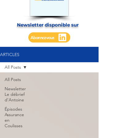
Newsletter disponible sur
Abonnez-vous
ARTICLES
All Posts
All Posts
Newsletter
Le débrief
d'Antoine
Épisodes
Assurance
en
Coulisses