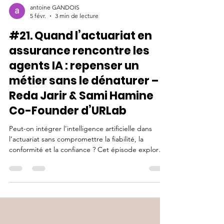
antoine GANDOIS
5 févr.
3 min de lecture
#21. Quand l’actuariat en
assurance rencontre les
agents IA : repenser un
métier sans le dénaturer –
Reda Jarir & Sami Hamine
Co-Founder d’URLab
Peut-on intégrer l’intelligence artificielle dans
l’actuariat sans compromettre la fiabilité, la
conformité et la confiance ? Cet épisode explore
le parcours de deux entrepreneurs qui ont fait le
choix de concevoir des agents IA pensés pour les
usages réels des équipes actuarielles. À travers
leur expérience, ils reviennent sur les limites des
outils data traditionnels, la nécessité de sortir