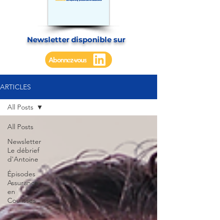
Newsletter disponible sur
Abonnez-vous
ARTICLES
All Posts
All Posts
Newsletter
Le débrief
d'Antoine
Épisodes
Assurance
en
Coulisses