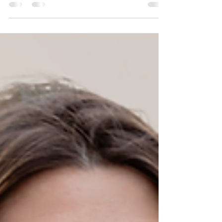
Peut-on intégrer l’intelligence artificielle dans
l’actuariat sans compromettre la fiabilité, la
conformité et la confiance ? Cet épisode explore
le parcours de deux entrepreneurs qui ont fait le
choix de concevoir des agents IA pensés pour les
usages réels des équipes actuarielles. À travers
leur expérience, ils reviennent sur les limites des
outils data traditionnels, la nécessité de sortir
d’une IA perçue comme une boîte noire, et
l’importance de maintenir l’humain au cent