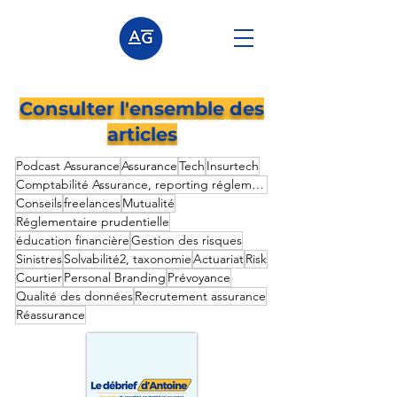
Consulter l'ensemble des
articles
Podcast Assurance
Assurance
Tech
Insurtech
Comptabilité Assurance, reporting réglementaire prudentielle,
Conseils
freelances
Mutualité
Réglementaire prudentielle
éducation financière
Gestion des risques
Sinistres
Solvabilité2, taxonomie
Actuariat
Risk
Courtier
Personal Branding
Prévoyance
Qualité des données
Recrutement assurance
Réassurance