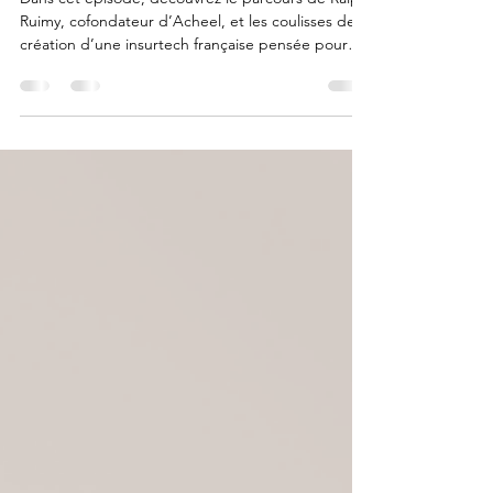
cofondateur
Dans cet épisode, découvrez le parcours de Ralph
Ruimy, cofondateur d’Acheel, et les coulisses de la
création d’une insurtech française pensée pour
transformer l’assurance. À travers son expérience,
il revient sur les étapes clés du lancement d’une
compagnie d’assurance : de l’idée initiale à
l’obtention de l’agrément, en passant par la levée
de fonds et la structuration d’une équipe.
L’épisode met en lumière les choix stratégiques
qui ont permis à Acheel de se développer