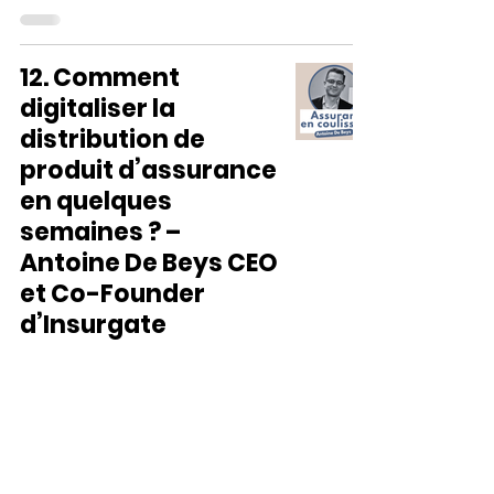
12. Comment
digitaliser la
distribution de
produit d’assurance
en quelques
semaines ? –
Antoine De Beys CEO
et Co-Founder
d’Insurgate
antoine GANDOIS
12 août 2025
3 min de lecture
Épisode #11