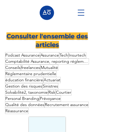
Consulter l'ensemble des
articles
Podcast Assurance
Assurance
Tech
Insurtech
Comptabilité Assurance, reporting réglementaire prudentielle,
Conseils
freelances
Mutualité
Réglementaire prudentielle
éducation financière
Actuariat
Gestion des risques
Sinistres
Solvabilité2, taxonomie
Risk
Courtier
Personal Branding
Prévoyance
Qualité des données
Recrutement assurance
Réassurance